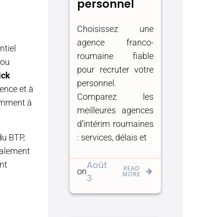
personnel
Choisissez une
agence franco-
ntiel
roumaine fiable
 ou
pour recruter votre
ick
personnel.
ence et à
Comparez les
tamment à
meilleures agences
d’intérim roumaines
: services, délais et
du BTP,
galement
Août
nt
READ
on
MORE
3