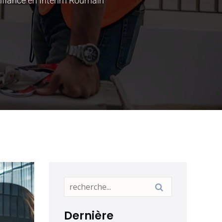
nfiance en Intérim Roumain
Dernière